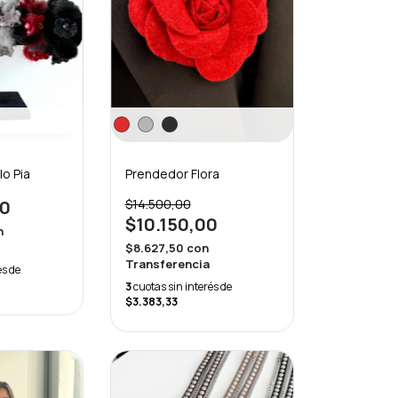
o Pia
Prendedor Flora
00
$14.500,00
$10.150,00
n
$8.627,50
con
Transferencia
és de
3
cuotas sin interés de
$3.383,33