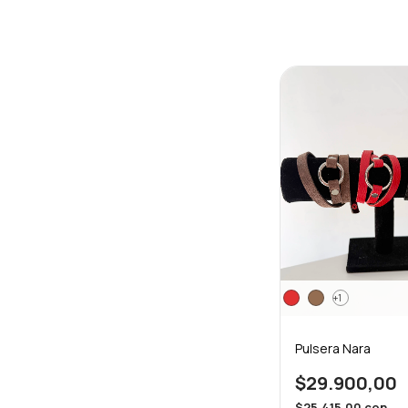
+1
Pulsera Nara
$29.900,00
$25.415,00
con