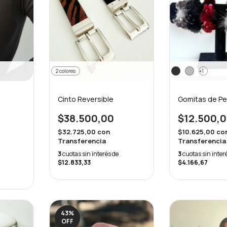
+1
2 colores
Gomitas de Pel
Cinto Reversible
$12.500,
$38.500,00
$10.625,00
co
$32.725,00
con
Transferencia
Transferencia
3
cuotas sin inter
3
cuotas sin interés de
$4.166,67
$12.833,33
43
%
OFF