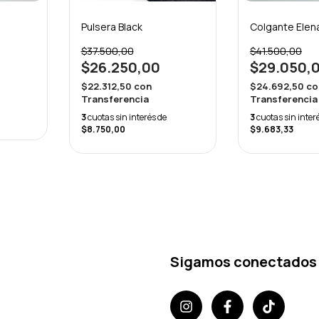
Pulsera Black
Colgante Elen
$37.500,00
$41.500,00
$26.250,00
$29.050,
$22.312,50
con
$24.692,50
co
Transferencia
Transferencia
3
cuotas sin interés de
3
cuotas sin inter
$8.750,00
$9.683,33
Sigamos conectados