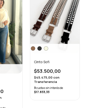
Cinto Sofi
$53.500,00
$45.475,00
con
Transferencia
3
cuotas sin interés de
00
$17.833,33
n