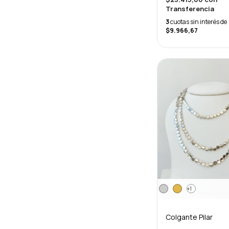
Transferencia
3
cuotas sin interés de
$9.966,67
+1
Colgante Pilar