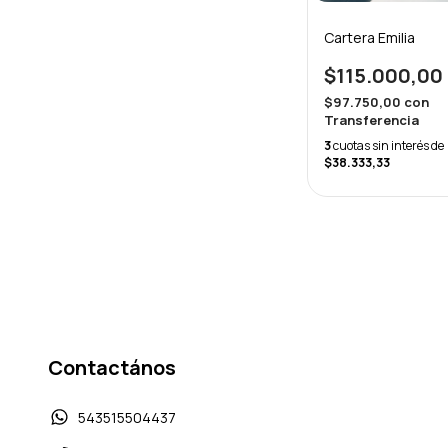
Cartera Emilia
$115.000,00
$97.750,00
con
Transferencia
3
cuotas sin interés de
$38.333,33
Contactános
543515504437