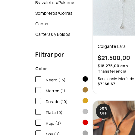
Brazaletes/Pulseras
Sombreros/Gorras
Capas
Carteras y Bolsos
Colgante Lara
Filtrar por
$21.500,00
$18.275,00
con
Color
Transferencia
3
cuotas sin interés de
Negro (13)
$7.166,67
Marrón (1)
Dorado (10)
60
%
Plata (9)
OFF
Rojo (3)
Gris (3)