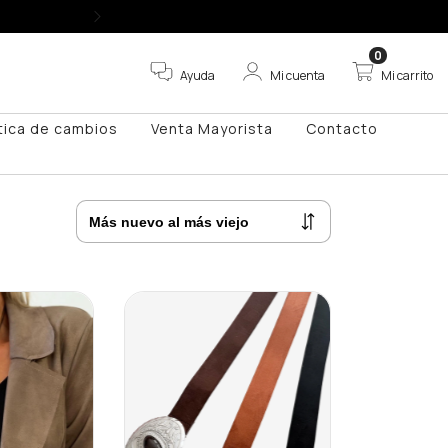
ENVÍOS A TODO E
0
Ayuda
Mi cuenta
Mi carrito
ítica de cambios
Venta Mayorista
Contacto