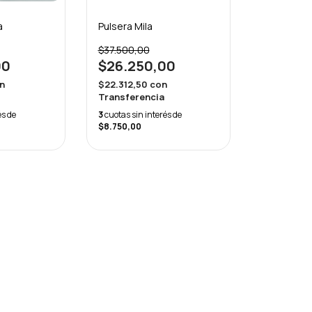
Pulsera Mila
a
$37.500,00
$26.250,00
00
$22.312,50
con
n
Transferencia
3
cuotas sin interés de
és de
$8.750,00