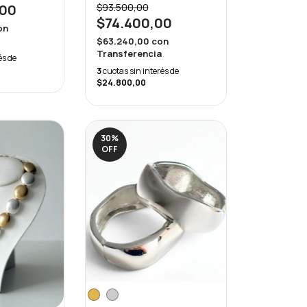
,00
$93.500,00
$74.400,00
on
$63.240,00
con
Transferencia
és de
3
cuotas sin interés de
$24.800,00
30
%
OFF