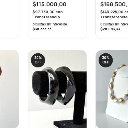
$115.000,00
$168.500
$97.750,00
con
$143.225,00
c
Transferencia
Transferencia
3
cuotas sin interés de
6
cuotas sin inter
$38.333,33
$28.083,33
30
%
30
%
OFF
OFF