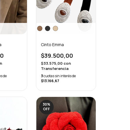
a
Cinto Emma
00
$39.500,00
n
$33.575,00
con
Transferencia
és de
3
cuotas sin interés de
$13.166,67
30
%
OFF