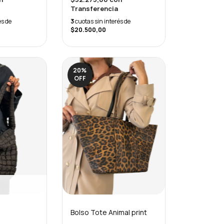
Transferencia
3
cuotas sin interés de
és de
$20.500,00
20
%
OFF
Bolso Tote Animal print