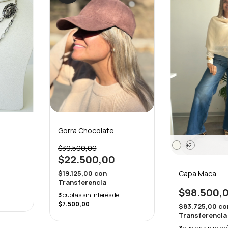
Gorra Chocolate
+2
$39.500,00
$22.500,00
Capa Maca
$19.125,00
con
Transferencia
$98.500,
3
cuotas sin interés de
$7.500,00
$83.725,00
co
Transferencia