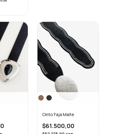
és de
Cinto Faja Maite
$61.500,00
00
$52.275,00
con
n