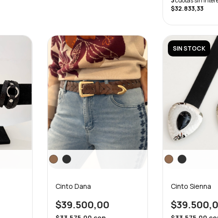
3
cuotas sin inter
$32.833,33
SIN STOCK
Cinto Dana
Cinto Sienna
$39.500,00
$39.500,
$33.575,00
con
$33.575,00
co