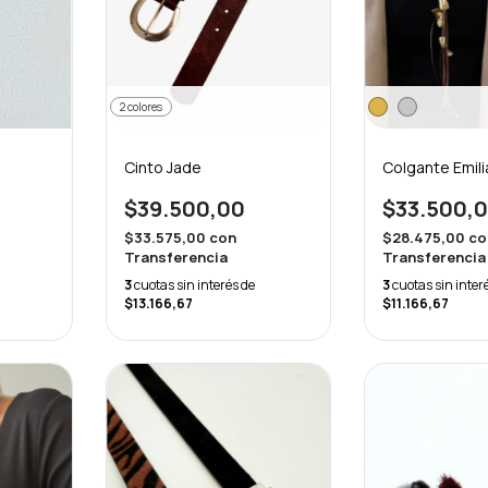
2 colores
Cinto Jade
Colgante Emili
$39.500,00
$33.500,
$33.575,00
con
$28.475,00
co
Transferencia
Transferencia
3
cuotas sin interés de
3
cuotas sin inter
$13.166,67
$11.166,67