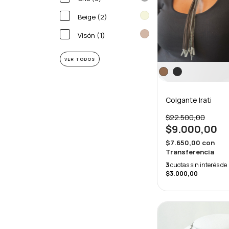
Beige (2)
Visón (1)
VER TODOS
Colgante Irati
$22.500,00
$9.000,00
$7.650,00
con
Transferencia
3
cuotas sin interés de
$3.000,00